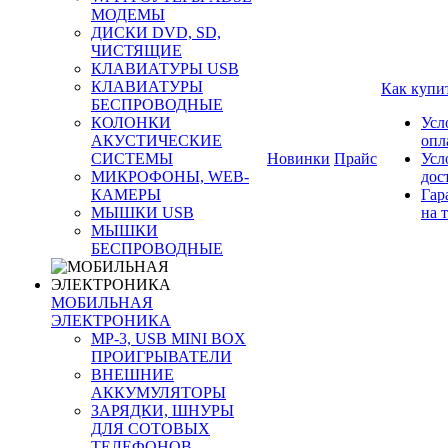
МОДЕМЫ
ДИСКИ DVD, SD,
ЧИСТЯЩИЕ
КЛАВИАТУРЫ USB
КЛАВИАТУРЫ
Как купи
БЕСПРОВОДНЫЕ
КОЛОНКИ
Усл
АКУСТИЧЕСКИЕ
опл
СИСТЕМЫ
Новинки
Прайс
Усл
МИКРОФОНЫ, WEB-
дос
КАМЕРЫ
Гар
МЫШКИ USB
на 
МЫШКИ
БЕСПРОВОДНЫЕ
МОБИЛЬНАЯ
ЭЛЕКТРОНИКА
MP-3, USB MINI BOX
ПРОИГРЫВАТЕЛИ
ВНЕШНИЕ
АККУМУЛЯТОРЫ
ЗАРЯДКИ, ШНУРЫ
ДЛЯ СОТОВЫХ
ТЕЛЕФОНОВ