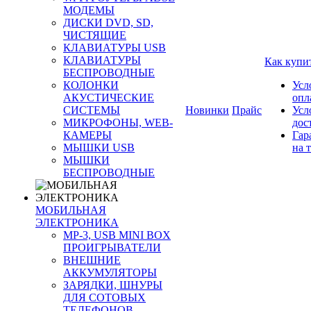
МОДЕМЫ
ДИСКИ DVD, SD,
ЧИСТЯЩИЕ
КЛАВИАТУРЫ USB
КЛАВИАТУРЫ
Как купи
БЕСПРОВОДНЫЕ
КОЛОНКИ
Усл
АКУСТИЧЕСКИЕ
опл
СИСТЕМЫ
Новинки
Прайс
Усл
МИКРОФОНЫ, WEB-
дос
КАМЕРЫ
Гар
МЫШКИ USB
на 
МЫШКИ
БЕСПРОВОДНЫЕ
МОБИЛЬНАЯ
ЭЛЕКТРОНИКА
MP-3, USB MINI BOX
ПРОИГРЫВАТЕЛИ
ВНЕШНИЕ
АККУМУЛЯТОРЫ
ЗАРЯДКИ, ШНУРЫ
ДЛЯ СОТОВЫХ
ТЕЛЕФОНОВ