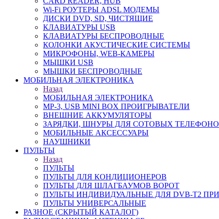
CARD READER, HUB
Wi-Fi РОУТЕРЫ ADSL МОДЕМЫ
ДИСКИ DVD, SD, ЧИСТЯЩИЕ
КЛАВИАТУРЫ USB
КЛАВИАТУРЫ БЕСПРОВОДНЫЕ
КОЛОНКИ АКУСТИЧЕСКИЕ СИСТЕМЫ
МИКРОФОНЫ, WEB-КАМЕРЫ
МЫШКИ USB
МЫШКИ БЕСПРОВОДНЫЕ
МОБИЛЬНАЯ ЭЛЕКТРОНИКА
Назад
МОБИЛЬНАЯ ЭЛЕКТРОНИКА
MP-3, USB MINI BOX ПРОИГРЫВАТЕЛИ
ВНЕШНИЕ АККУМУЛЯТОРЫ
ЗАРЯДКИ, ШНУРЫ ДЛЯ СОТОВЫХ ТЕЛЕФОН
МОБИЛЬНЫЕ АКСЕССУАРЫ
НАУШНИКИ
ПУЛЬТЫ
Назад
ПУЛЬТЫ
ПУЛЬТЫ ДЛЯ КОНДИЦИОНЕРОВ
ПУЛЬТЫ ДЛЯ ШЛАГБАУМОВ ВОРОТ
ПУЛЬТЫ ИНДИВИДУАЛЬНЫЕ ДЛЯ DVB-T2 ПР
ПУЛЬТЫ УНИВЕРСАЛЬНЫЕ
РАЗНОЕ (СКРЫТЫЙ КАТАЛОГ)