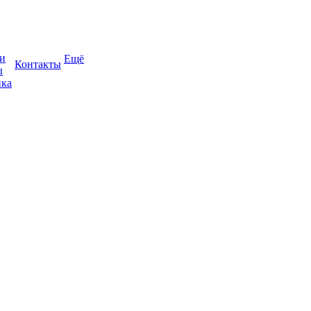
и
Ещё
Контакты
ы
ка