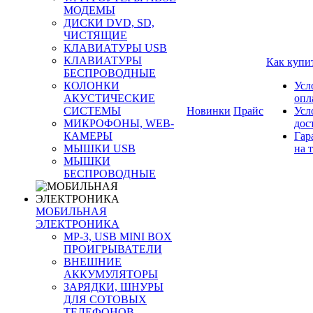
МОДЕМЫ
ДИСКИ DVD, SD,
ЧИСТЯЩИЕ
КЛАВИАТУРЫ USB
КЛАВИАТУРЫ
Как купи
БЕСПРОВОДНЫЕ
КОЛОНКИ
Усл
АКУСТИЧЕСКИЕ
опл
СИСТЕМЫ
Новинки
Прайс
Усл
МИКРОФОНЫ, WEB-
дос
КАМЕРЫ
Гар
МЫШКИ USB
на 
МЫШКИ
БЕСПРОВОДНЫЕ
МОБИЛЬНАЯ
ЭЛЕКТРОНИКА
MP-3, USB MINI BOX
ПРОИГРЫВАТЕЛИ
ВНЕШНИЕ
АККУМУЛЯТОРЫ
ЗАРЯДКИ, ШНУРЫ
ДЛЯ СОТОВЫХ
ТЕЛЕФОНОВ