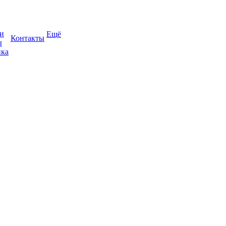
и
Ещё
Контакты
ы
ка