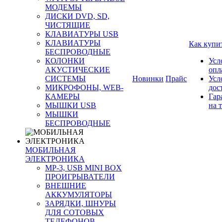
МОДЕМЫ
ДИСКИ DVD, SD,
ЧИСТЯЩИЕ
КЛАВИАТУРЫ USB
КЛАВИАТУРЫ
Как купи
БЕСПРОВОДНЫЕ
КОЛОНКИ
Усл
АКУСТИЧЕСКИЕ
опл
СИСТЕМЫ
Новинки
Прайс
Усл
МИКРОФОНЫ, WEB-
дос
КАМЕРЫ
Гар
МЫШКИ USB
на 
МЫШКИ
БЕСПРОВОДНЫЕ
МОБИЛЬНАЯ
ЭЛЕКТРОНИКА
MP-3, USB MINI BOX
ПРОИГРЫВАТЕЛИ
ВНЕШНИЕ
АККУМУЛЯТОРЫ
ЗАРЯДКИ, ШНУРЫ
ДЛЯ СОТОВЫХ
ТЕЛЕФОНОВ